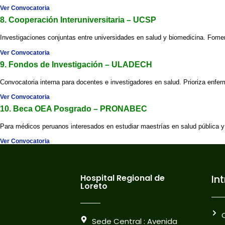
Ver Convocatoria
8. Cooperación Interuniversitaria – UCSP
Investigaciones conjuntas entre universidades en salud y biomedicina. Foment
Ver Convocatoria
9. Fondos de Investigación – ULADECH
Convocatoria interna para docentes e investigadores en salud. Prioriza enf
Ver Convocatoria
10. Beca OEA Posgrado – PRONABEC
Para médicos peruanos interesados en estudiar maestrías en salud pública y
Ver Convocatoria
Hospital Regional de
In
Loreto
Sede Central : Avenida