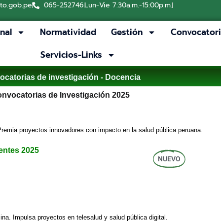
to.gob.pe
065-252746
Lun-Vie 7:30a.m.-15:00p.m.
onal
Normatividad
Gestión
Convocator
Servicios-Links
catorias de investigación - Docencia
nvocatorias de Investigación 2025
 Premia proyectos innovadores con impacto en la salud pública peruana.
entes 2025
NUEVO
ina. Impulsa proyectos en telesalud y salud pública digital.