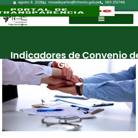
agosto 8, 2026
mesadepartes@hrloreto.gob.pe
065-252746
Lun-Vie 7:30a.m.-15:00p.m.
Correo Institucional
Directorio
Indicadores de Convenio d
Gestión