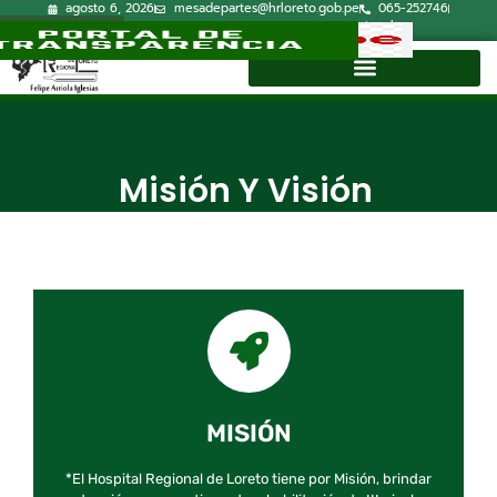
agosto 6, 2026
mesadepartes@hrloreto.gob.pe
065-252746
Lun-Vie 7:30a.m.-15:00p.m.
Correo Institucional
Directorio
Misión Y Visión
MISIÓN
*El Hospital Regional de Loreto tiene por Misión, brindar