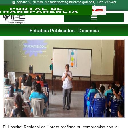
agosto 9, 2026
mesadepartes@hrloreto.gob.pe
065-252746
Lun-Vie 7:30a.m.-15:00p.m.
Correo Institucional
Directorio
Estudios Publicados - Docencia
El Hospital Regional de Loreto reafirma su compromiso con la