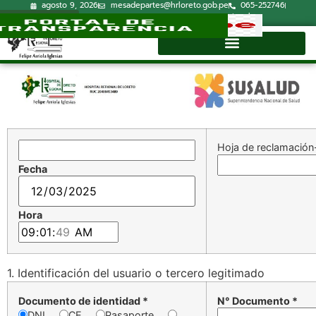
agosto 9, 2026
mesadepartes@hrloreto.gob.pe
065-252746
Lun-Vie 7:30a.m.-15:00p.m.
Correo Institucional
Directorio
Hoja de reclamació
Fecha
Hora
1. Identificación del usuario o tercero legitimado
Documento de identidad *
N° Documento *
DNI
CE
Pasaporte